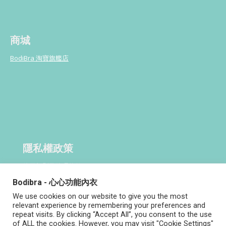
商城
BodiBra 淘寶旗艦店
隱私權政策
使用規則及管理條款
Bodibra - 心心功能內衣
We use cookies on our website to give you the most
relevant experience by remembering your preferences and
repeat visits. By clicking “Accept All”, you consent to the use
of ALL the cookies. However, you may visit "Cookie Settings"