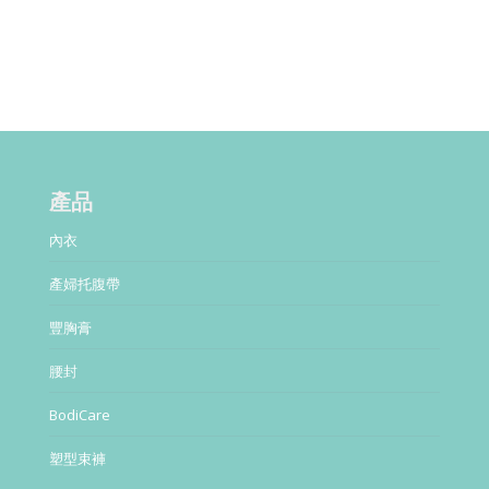
產品
內衣
產婦托腹帶
豐胸膏
腰封
BodiCare
塑型束褲