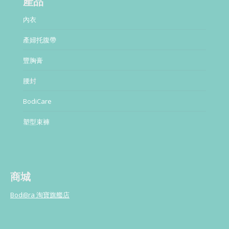
產品
內衣
產婦托腹帶
豐胸膏
腰封
BodiCare
塑型束褲
商城
BodiBra 淘寶旗艦店