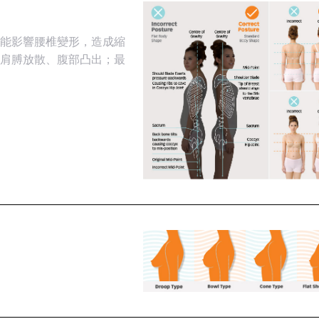
能影響腰椎變形，造成縮
肩膊放散、腹部凸出；最