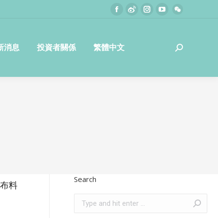
新消息
投資者關係
繁體中文
Search
布料