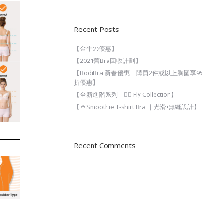
Recent Posts
【金牛の優惠】
【2021舊Bra回收計劃】
【BodiBra 新春優惠｜購買2件或以上胸圍享95
折優惠】
【全新進階系列｜🧚‍♀️ Fly Collection】
【🥤Smoothie T-shirt Bra ｜光滑•無縫設計】
Recent Comments