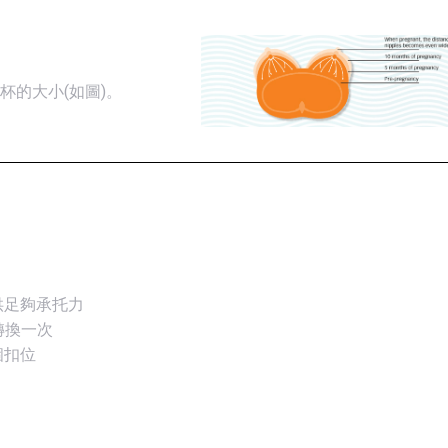
的大小(如圖)。
供足夠承托力
轉換一次
個扣位