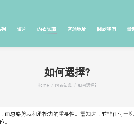
系列
短片
內衣知識
店舖地址
關於我們
最
如何選擇?
You are here:
Home
內衣知識
如何選擇?
，而忽略剪裁和承托力的重要性。需知道，並非任何一塊
位。