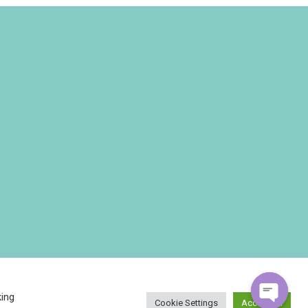
king
Cookie Settings
Accept All