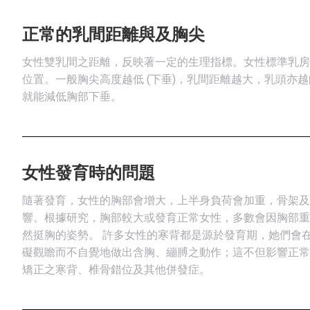
正常的乳間距離與及胸尖
女性雙乳間之距離，反映著一定的生理指標。女性標準乳房
位置。一般胸尖高度越低 (下垂)，乳間距離越大，乳頭亦
就能減低胸部下垂。
女性發育時的問題
隨著發育，女性的胸部會增大，上半身負荷會加重，骨架及
響。根據研究，胸部較大或發育正常女性，多數會因胸部重
然挺胸的姿勢。 許多女性的寒背都是源於發育期，她們會
礙觀瞻而不自覺地做出含胸、繃膊之動作；這不但影響正常
矯正之寒背、椎骨錯位及其他併發症。